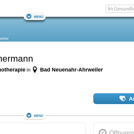
Menü
eiler
mmermann
hotherapie
Bad Neuenahr-Ahrweiler
in
Ar
Menü
Öffnungs