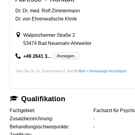
Dr. Dr. med. Rolf Zimmermann
Dr. von Ehrenwallsche Klinik
Walporzheimer Straße 2
53474 Bad Neuenahr-Ahrweiler
Anzeigen
+49 2641 3...
Sind Sie Dr. Dr. Zimmermann?
Jetzt
E-Mail + Homepage hinzufügen
Qualifikation
Fachgebiet:
Facharzt für Psych
Zusatzbezeichnung:
-
Behandlungsschwerpunkte:
-
Zertifikate:
-