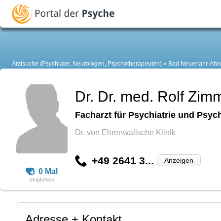
Arztsuche (Psychiater, Neurologen, Psychotherapeuten)
Bad Neuenahr-Ahrw
Dr. Dr. med. Rolf Zi
Facharzt für Psychiatrie und Psyc
Dr. von Ehrenwallsche Klinik
+49 2641 3...
Anzeigen
0 Mal
Adresse + Kontakt