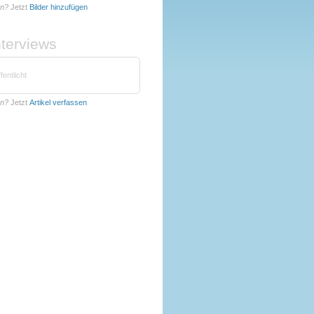
nn?
Jetzt
Bilder hinzufügen
nterviews
fentlicht
nn?
Jetzt
Artikel verfassen