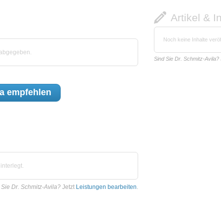
Artikel & I
Noch keine Inhalte veröf
 abgegeben.
Sind Sie Dr. Schmitz-Avila?
la
empfehlen
nterlegt.
 Sie Dr. Schmitz-Avila?
Jetzt
Leistungen bearbeiten
.