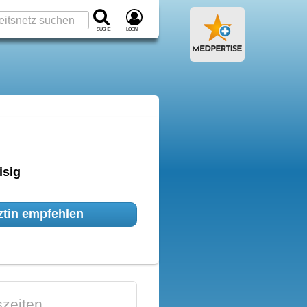
Suche
Login
isig
tin empfehlen
zeiten