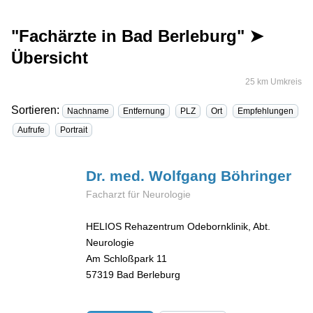
"Fachärzte in Bad Berleburg" ➤
Übersicht
25 km Umkreis
Sortieren:
Nachname
Entfernung
PLZ
Ort
Empfehlungen
Aufrufe
Portrait
Dr. med. Wolfgang
Böhringer
Facharzt für Neurologie
HELIOS Rehazentrum Odebornklinik, Abt.
Neurologie
Am Schloßpark 11
57319
Bad Berleburg