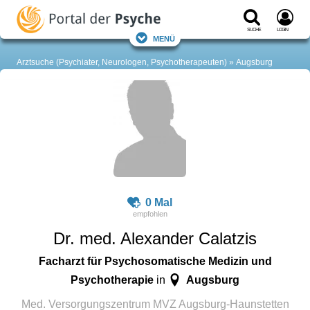
Suche
Login
Menü
Arztsuche (Psychiater, Neurologen, Psychotherapeuten)
Augsburg
0 Mal
Dr. med. Alexander Calatzis
Facharzt für Psychosomatische Medizin und
Psychotherapie
Augsburg
in
Med. Versorgungszentrum MVZ Augsburg-Haunstetten