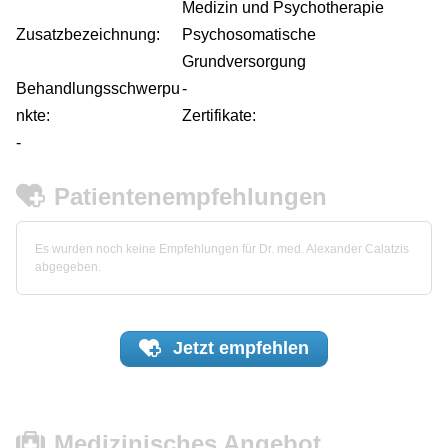
Medizin und Psychotherapie
Zusatzbezeichnung:
Psychosomatische
Grundversorgung
Behandlungsschwerpu
-
nkte:
Zertifikate:
-
Patientenempfehlungen
Es wurden noch keine Empfehlungen für Dr. med. Alexander Calatzis
abgegeben.
Jetzt
empfehlen
Medizinisches Angebot