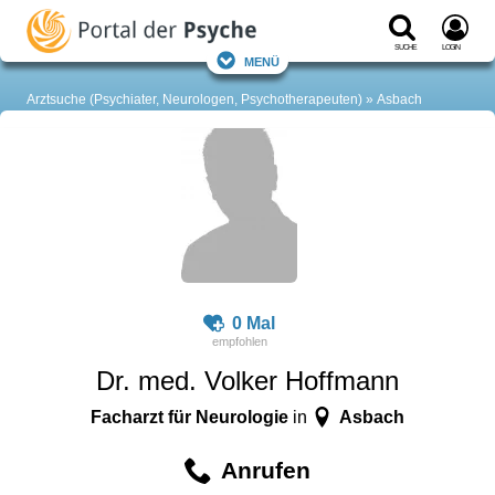
Suche
Login
Menü
Arztsuche (Psychiater, Neurologen, Psychotherapeuten)
Asbach
0 Mal
Dr. med. Volker Hoffmann
Facharzt für Neurologie
Asbach
in
Anrufen