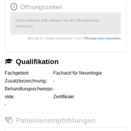
Öffnungszeiten
Nicht hinterlegt. Bitte erfragen Sie die Öffnungszeiten
telefonisch.
Sind Sie Dr. Nolden-Nieskiewicz?
Jetzt
Öffnungszeiten bearbeiten
Qualifikation
Fachgebiet:
Facharzt für Neurologie
Zusatzbezeichnung:
-
Behandlungsschwerpu
-
nkte:
Zertifikate:
-
Patientenempfehlungen