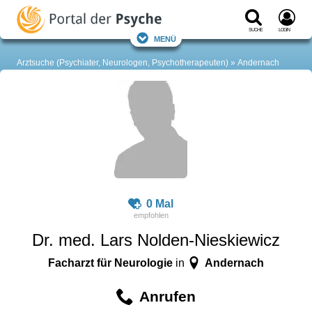
Suche
Login
Menü
Arztsuche (Psychiater, Neurologen, Psychotherapeuten)
Andernach
0 Mal
Dr. med. Lars Nolden-Nieskiewicz
Facharzt für Neurologie
Andernach
in
Anrufen