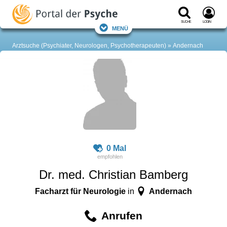
Suche
Login
Menü
Arztsuche (Psychiater, Neurologen, Psychotherapeuten)
Andernach
0 Mal
Dr. med. Christian Bamberg
Facharzt für Neurologie
Andernach
in
Anrufen