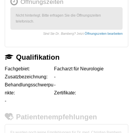
Öffnungszeiten
Nicht hinterlegt. Bitte erfragen Sie die Öffnungszeiten
telefonisch.
Sind Sie Dr. Bamberg?
Jetzt
Öffnungszeiten bearbeiten
Qualifikation
Fachgebiet:
Facharzt für Neurologie
Zusatzbezeichnung:
-
Behandlungsschwerpu
-
nkte:
Zertifikate:
-
Patientenempfehlungen
Es wurden noch keine Empfehlungen für Dr. med. Christian Bamberg