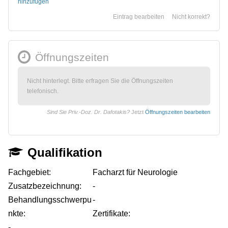
hinzufügen
Eintrag bearbeiten
Nicht korrekt?
Öffnungszeiten
Nicht hinterlegt. Bitte erfragen Sie die Öffnungszeiten
telefonisch.
Sind Sie Priv.-Doz. Dr. Dafotakis?
Jetzt
Öffnungszeiten bearbeiten
Qualifikation
Fachgebiet:
Facharzt für Neurologie
Zusatzbezeichnung:
-
Behandlungsschwerpu
-
nkte:
Zertifikate:
-