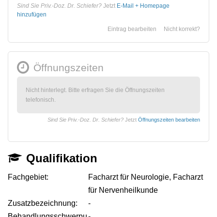
Sind Sie Priv.-Doz. Dr. Schiefer?
Jetzt
E-Mail + Homepage
hinzufügen
Eintrag bearbeiten
Nicht korrekt?
Öffnungszeiten
Nicht hinterlegt. Bitte erfragen Sie die Öffnungszeiten
telefonisch.
Sind Sie Priv.-Doz. Dr. Schiefer?
Jetzt
Öffnungszeiten bearbeiten
Qualifikation
Fachgebiet:
Facharzt für Neurologie, Facharzt
für Nervenheilkunde
Zusatzbezeichnung:
-
Behandlungsschwerpu
-