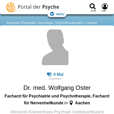
Suche
Login
Menü
Arztsuche (Psychiater, Neurologen, Psychotherapeuten)
Aachen
0 Mal
Dr. med. Wolfgang Oster
Facharzt für Psychiatrie und Psychotherapie, Facharzt
für Nervenheilkunde
Aachen
in
Alexianer-Krankenhaus Psychiatr. Institutsambulanz