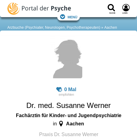
Suche
Login
Menü
Arztsuche (Psychiater, Neurologen, Psychotherapeuten)
Aachen
0 Mal
Dr. med. Susanne Werner
Fachärztin für Kinder- und Jugendpsychiatrie
Aachen
in
Praxis Dr. Susanne Werner