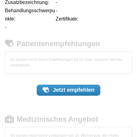
Zusatzbezeichnung:
-
Behandlungsschwerpu
-
nkte:
Zertifikate:
-
Patientenempfehlungen
Es wurden noch keine Empfehlungen für Dr. med. Susanne Werner
abgegeben.
Jetzt
empfehlen
Medizinisches Angebot
Es wurden noch keine Leistungen von Dr. Werner bzw. der Praxis