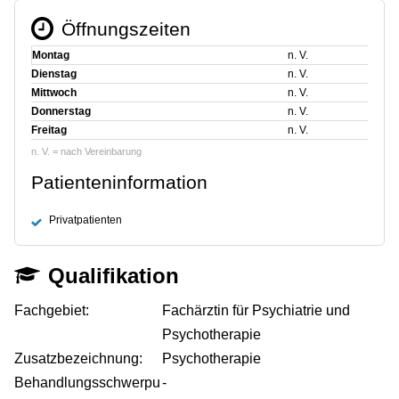
Öffnungszeiten
Montag
n. V.
Dienstag
n. V.
Mittwoch
n. V.
Donnerstag
n. V.
Freitag
n. V.
n. V. = nach Vereinbarung
Patienteninformation
Privatpatienten
Qualifikation
Fachgebiet:
Fachärztin für Psychiatrie und
Psychotherapie
Zusatzbezeichnung:
Psychotherapie
Behandlungsschwerpu
-