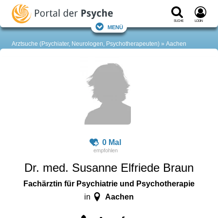
Suche
Login
Menü
Arztsuche (Psychiater, Neurologen, Psychotherapeuten)
Aachen
0 Mal
Dr. med. Susanne Elfriede Braun
Fachärztin für Psychiatrie und Psychotherapie
Aachen
in