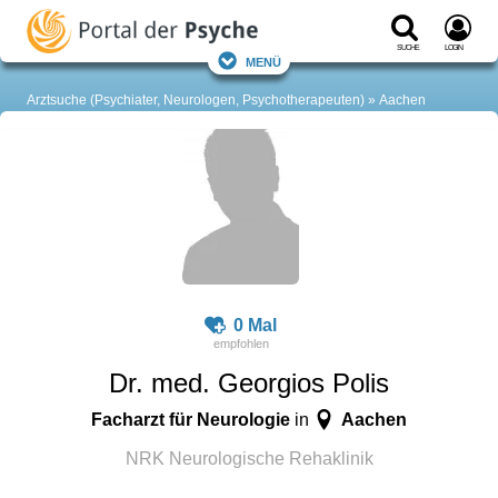
Suche
Login
Menü
Arztsuche (Psychiater, Neurologen, Psychotherapeuten)
Aachen
0 Mal
Dr. med. Georgios Polis
Facharzt für Neurologie
Aachen
in
NRK Neurologische Rehaklinik