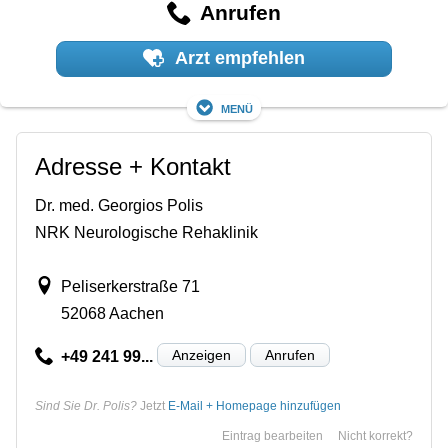
Anrufen
Arzt empfehlen
Menü
Adresse + Kontakt
Dr. med. Georgios Polis
NRK Neurologische Rehaklinik
Peliserkerstraße 71
52068 Aachen
Anzeigen
Anrufen
+49 241 99...
Sind Sie Dr. Polis?
Jetzt
E-Mail + Homepage hinzufügen
Eintrag bearbeiten
Nicht korrekt?