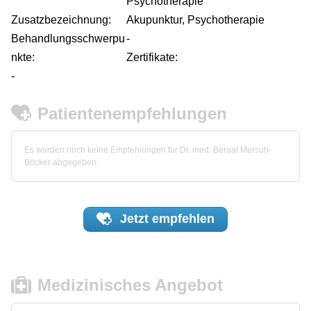
Psychotherapie
Zusatzbezeichnung:
Akupunktur, Psychotherapie
Behandlungsschwerpu
-
nkte:
Zertifikate:
-
Patientenempfehlungen
Es wurden noch keine Empfehlungen für Dr. med. Beraat Mersuh-
Böcker abgegeben.
Jetzt
empfehlen
Medizinisches Angebot