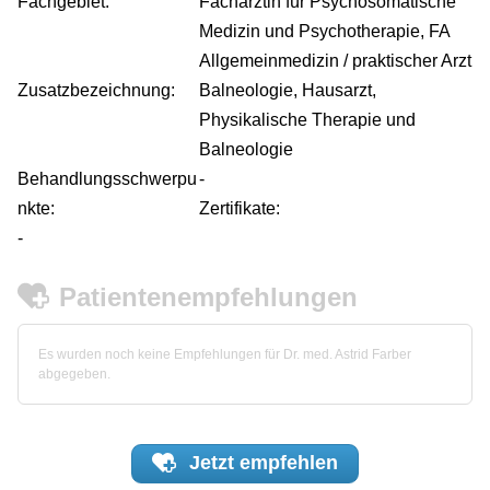
Fachgebiet:
Fachärztin für Psychosomatische
Medizin und Psychotherapie, FA
Allgemeinmedizin / praktischer Arzt
Zusatzbezeichnung:
Balneologie, Hausarzt,
Physikalische Therapie und
Balneologie
Behandlungsschwerpu
-
nkte:
Zertifikate:
-
Patientenempfehlungen
Es wurden noch keine Empfehlungen für Dr. med. Astrid Farber
abgegeben.
Jetzt
empfehlen