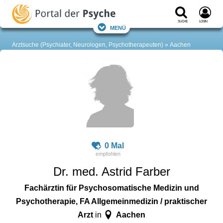
Suche
Login
Menü
Arztsuche (Psychiater, Neurologen, Psychotherapeuten)
Aachen
0 Mal
Dr. med. Astrid Farber
Fachärztin für Psychosomatische Medizin und
Psychotherapie, FA Allgemeinmedizin / praktischer
Arzt
Aachen
in